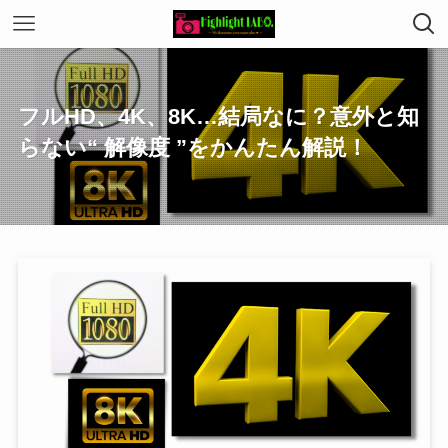
フルHD、4K、8K…結局なに？意外と知
らない“ 解像度 ”をかんたん解説！