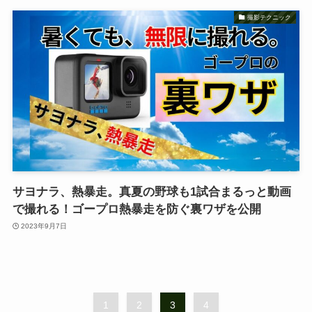
撮影テクニック
サヨナラ、熱暴走。真夏の野球も1試合まるっと動画
で撮れる！ゴープロ熱暴走を防ぐ裏ワザを公開
2023年9月7日
1
2
3
4