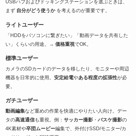
USBハブおよびドッキングステーションを選ぶときは、
まず
自分がどう使うか
を考えるのが重要です。
ライトユーザー
「HDDをパソコンに繋ぎたい」「動画データを共有した
い」くらいの用途。→
価格重視
でOK。
標準ユーザー
カメラのSDカードのデータを移したり、モニターや周辺
機器を日常的に使用。
安定給電
や
ある程度の拡張性
が必
要。
ガチユーザー
動画編集
など重めの作業を快適にやりたい人向け。デー
タの
高速通信
も重視。例：
サッカー撮影
・
バスケ撮影
の
4K素材や
卒団ムービー
編集で、外付けSSD/モニター/カ