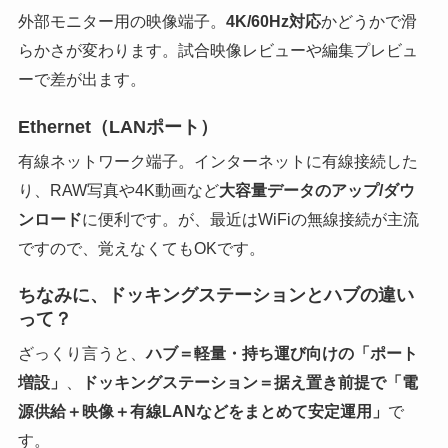
外部モニター用の映像端子。
4K/60Hz対応
かどうかで滑
らかさが変わります。試合映像レビューや編集プレビュ
ーで差が出ます。
Ethernet（LANポート）
有線ネットワーク端子。インターネットに有線接続した
り、RAW写真や4K動画など
大容量データのアップ/ダウ
ンロード
に便利です。が、最近はWiFiの無線接続が主流
ですので、覚えなくてもOKです。
ちなみに、ドッキングステーションとハブの違い
って？
ざっくり言うと、
ハブ＝軽量・持ち運び向けの「ポート
増設」
、
ドッキングステーション＝据え置き前提で「電
源供給＋映像＋有線LANなどをまとめて安定運用」
で
す。