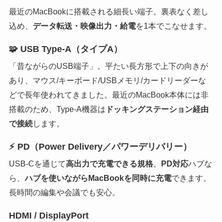
最近のMacBookに搭載される細長い端子。裏表なく差し
込め、
データ転送・映像出力・給電
を1本でこなせます。
🧩 USB Type-A（タイプA）
「昔ながらのUSB端子」。平たい長方形で上下の向きが
あり、マウス/キーボード/USBメモリ/カードリーダーな
どで長年使われてきました。最近のMacBook本体には非
搭載のため、Type-A機器は
ドッキングステーション経由
で接続
します。
⚡️ PD（Power Delivery／パワーデリバリー）
USB-Cを通じて
高出力で充電できる規格
。
PD対応
ハブな
ら、
ハブを使いながらMacBookを同時に充電
できます。
長時間の編集や会議でも安心。
HDMI / DisplayPort