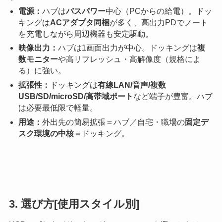
電源：
ハブは
バスパワー
中心（PCからの給電）。ドッ
キングは
ACアダプタ同梱
が多く、高出力PDでノート
を充電しながら周辺機器も安定駆動。
映像出力：
ハブは1画面出力が中心。ドッキングは
複
数モニター
や高リフレッシュ・高解像度（規格によ
る）に強い。
拡張性：
ドッキングは
有線LAN/音声/複数
USB/SD/microSD/高帯域ポート
など端子が豊富。ハブ
は必要最低限で軽量。
用途：
外出先の簡易拡張＝ハブ／自宅・職場の
固定デ
スク環境の中核
＝ドッキング。
3. 選び方[使用スタイル別]